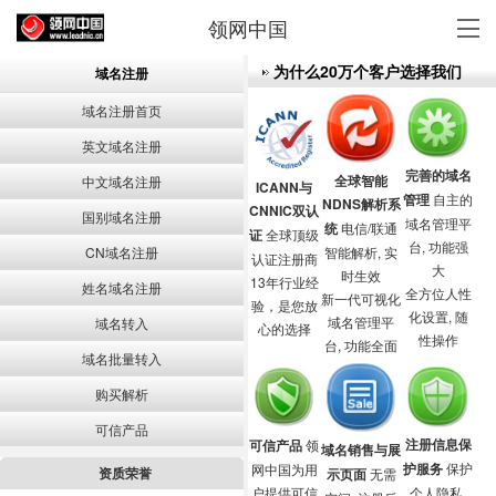
领网中国
为什么20万个客户选择我们
域名注册
域名注册首页
英文域名注册
完善的域名
全球智能
中文域名注册
ICANN与
管理
自主的
NDNS解析系
CNNIC双认
国别域名注册
域名管理平
统
电信/联通
证
全球顶级
台, 功能强
CN域名注册
智能解析, 实
认证注册商
大
时生效
13年行业经
姓名域名注册
全方位人性
新一代可视化
验，是您放
化设置, 随
域名管理平
域名转入
心的选择
性操作
台, 功能全面
域名批量转入
购买解析
可信产品
注册信息保
可信产品
领
域名销售与展
护服务
保护
网中国为用
资质荣誉
示页面
无需
户提供可信
个人隐私,