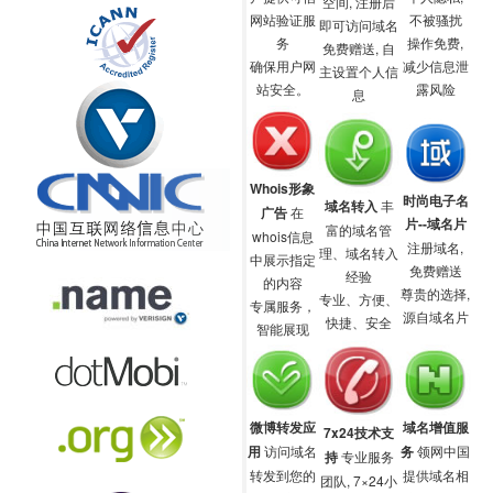
空间, 注册后
网站验证服
不被骚扰
即可访问域名
务
操作免费,
免费赠送, 自
确保用户网
减少信息泄
主设置个人信
站安全。
露风险
息
Whois形象
时尚电子名
域名转入
丰
广告
在
片--域名片
富的域名管
whois信息
注册域名,
理、域名转入
中展示指定
免费赠送
经验
的内容
尊贵的选择,
专业、方便、
专属服务，
源自域名片
快捷、安全
智能展现
微博转发应
域名增值服
7x24技术支
用
访问域名
务
领网中国
持
专业服务
转发到您的
提供域名相
团队, 7×24小