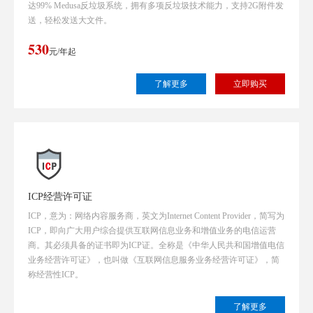
达99% Medusa反垃圾系统，拥有多项反垃圾技术能力，支持2G附件发
送，轻松发送大文件。
530
元/年起
了解更多
ICP经营许可证
ICP，意为：网络内容服务商，英文为Internet Content Provider，简写为
ICP，即向广大用户综合提供互联网信息业务和增值业务的电信运营
商。其必须具备的证书即为ICP证。全称是《中华人民共和国增值电信
业务经营许可证》，也叫做《互联网信息服务业务经营许可证》，简
称经营性ICP。
了解更多