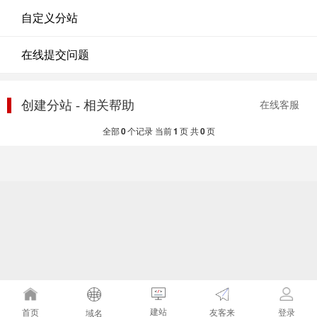
自定义分站
在线提交问题
创建分站 - 相关帮助
在线客服
全部
0
个记录 当前
1
页 共
0
页
建站
友客来
首页
登录
域名