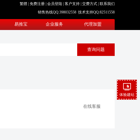
繁體
|
免费注册
|
会员登陆
|
客户支持
|
交费方式
|
联系我们
销售热线QQ:398032558 技术支持QQ:82511558
易推宝
企业服务
代理加盟
体验建站
在线客服