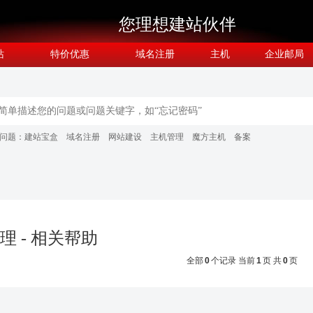
您理想建站伙伴
站
特价优惠
域名注册
主机
企业邮局
问题：
建站宝盒
域名注册
网站建设
主机管理
魔方主机
备案
理 - 相关帮助
全部
0
个记录 当前
1
页 共
0
页